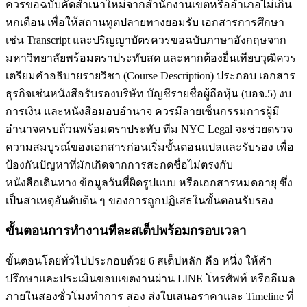
ควรขอฉบับคัดสำเนาใหม่จากสำนักงานเขตหรืออำเภอไม่เกิน
หกเดือน เพื่อให้สถานทูตปลายทางยอมรับ เอกสารการศึกษา
เช่น Transcript และปริญญาบัตรควรขอฉบับภาษาอังกฤษจาก
มหาวิทยาลัยพร้อมตราประทับสด และหากต้องยื่นเทียบวุฒิควร
เตรียมคำอธิบายรายวิชา (Course Description) ประกอบ เอกสาร
ธุรกิจเช่นหนังสือรับรองบริษัท บัญชีรายชื่อผู้ถือหุ้น (บอจ.5) งบ
การเงิน และหนังสือมอบอำนาจ ควรมีลายเซ็นกรรมการผู้มี
อำนาจครบถ้วนพร้อมตราประทับ ทีม NYC Legal จะช่วยตรวจ
ความสมบูรณ์ของเอกสารก่อนเริ่มขั้นตอนแปลและรับรอง เพื่อ
ป้องกันปัญหาที่มักเกิดจากการสะกดชื่อไม่ตรงกับ
หนังสือเดินทาง ข้อมูลวันที่ผิดรูปแบบ หรือเอกสารหมดอายุ ซึ่ง
เป็นสาเหตุอันดับต้น ๆ ของการถูกปฏิเสธในขั้นตอนรับรอง
ขั้นตอนการทำงานทีละสเต็ปพร้อมกรอบเวลา
ขั้นตอนโดยทั่วไปประกอบด้วย 6 สเต็ปหลัก คือ หนึ่ง ให้คำ
ปรึกษาและประเมินขอบเขตงานผ่าน LINE โทรศัพท์ หรืออีเมล
ภายในสองชั่วโมงทำการ สอง ส่งใบเสนอราคาและ Timeline ที่