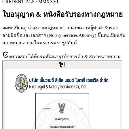
CREDENTIALS · MMXXVI
ใบอนุญาต & หนังสือรับรองทาง
กฎหมาย
จดทะเบียนถูกต้องตามกฎหมาย · ทนายความผู้ทำคำรับรอง
ลายมือชื่อและเอกสาร (Notary Services Attorney) ขึ้นทะเบียนกับ
สภาทนายความในพระบรมราชูปถัมภ์
ตรวจสอบได้ที่กรมพัฒนาธุรกิจการค้า & สภาทนายความ