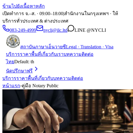
ข้ามไปยังเนื้อหาหลัก
เปิดทำการ จ.–ส. · 09:00–18:00
|
สำนักงานในกรุงเทพฯ · ให้
บริการทั่วประเทศ & ต่างประเทศ
083-249-4999
nycli@ilc.ltd
LINE
@NYCLI
สถาบันภาษาเอ็นวายซี
Legal · Translation · Visa
บริการ
ราคา
พื้นที่
เกี่ยวกับเรา
บทความ
ติดต่อ
ไทย
Default:
th
นัดปรึกษาฟรี
บริการ
ราคา
พื้นที่
เกี่ยวกับ
บทความ
ติดต่อ
หน้าแรก
›
คู่มือ Notary Public