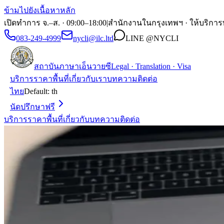
ข้ามไปยังเนื้อหาหลัก
เปิดทำการ จ.–ส. · 09:00–18:00
|
สำนักงานในกรุงเทพฯ · ให้บริการ
083-249-4999
nycli@ilc.ltd
LINE
@NYCLI
สถาบันภาษาเอ็นวายซี
Legal · Translation · Visa
บริการ
ราคา
พื้นที่
เกี่ยวกับเรา
บทความ
ติดต่อ
ไทย
Default:
th
นัดปรึกษาฟรี
บริการ
ราคา
พื้นที่
เกี่ยวกับ
บทความ
ติดต่อ