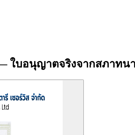
าน — ใบอนุญาตจริงจากสภาท