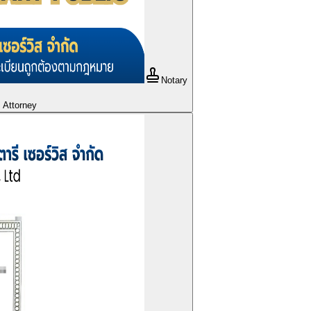
Notary
s Attorney