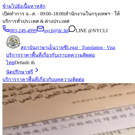
ข้ามไปยังเนื้อหาหลัก
เปิดทำการ จ.–ส. · 09:00–18:00
|
สำนักงานในกรุงเทพฯ · ให้
บริการทั่วประเทศ & ต่างประเทศ
083-249-4999
nycli@ilc.ltd
LINE
@NYCLI
สถาบันภาษาเอ็นวายซี
Legal · Translation · Visa
บริการ
ราคา
พื้นที่
เกี่ยวกับเรา
บทความ
ติดต่อ
ไทย
Default:
th
นัดปรึกษาฟรี
บริการ
ราคา
พื้นที่
เกี่ยวกับ
บทความ
ติดต่อ