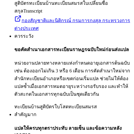
สูติบัตร
ทะเบียนบ้าน
ทะเบียนสมรส
ใบเปลี่ยนชื่อ
สกุล
Transcript
กองสัญชาติและนิติกรณ์ กรมการกงสุล กระทรวงการ
ต่างประเทศ
ควรระวัง
ขอคัดสำเนาเอกสารทะเบียนราษฎรฉบับใหม่ก่อนส่งแปล
หน่วยงานปลายทางหลายแห่งกำหนดอายุเอกสารต้นฉบับ
เช่น ต้องออกไม่เกิน 3 หรือ 6 เดือน การคัดสำเนาใหม่จาก
สำนักทะเบียนอำเภอหรือเขตก่อนเริ่มแปล ช่วยไม่ให้ต้อง
แปลซ้ำเมื่อเอกสารหมดอายุระหว่างรอรับรอง และทำให้
ตัวสะกดในเอกสารทุกฉบับเป็นชุดเดียวกัน
ทะเบียนบ้าน
สูติบัตร
ใบโสด
ทะเบียนสมรส
สำคัญมาก
แปลให้ครบทุกตราประทับ ลายเซ็น และข้อความหลัง