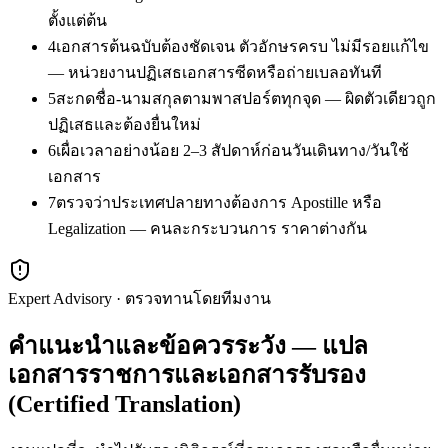
ตั้งแต่ต้น
4
เอกสารต้นฉบับต้องชัดเจน ตัวอักษรครบ ไม่มีรอยแก้ไข
— หน่วยงานปฏิเสธเอกสารซีดหรือถ่ายเบลอทันที
5
สะกดชื่อ-นามสกุลตามพาสปอร์ตทุกจุด — ผิดตัวเดียวถูก
ปฏิเสธและต้องยื่นใหม่
6
เผื่อเวลาอย่างน้อย 2–3 สัปดาห์ก่อนวันเดินทาง/วันใช้
เอกสาร
7
ตรวจว่าประเทศปลายทางต้องการ Apostille หรือ
Legalization — คนละกระบวนการ ราคาต่างกัน
Expert Advisory · ตรวจทานโดยทีมงาน
คำแนะนำและข้อควรระวัง — แปล
เอกสารราชการและเอกสารรับรอง
(Certified Translation)