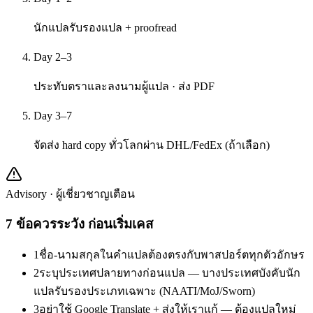
นักแปลรับรองแปล + proofread
Day 2–3
ประทับตราและลงนามผู้แปล · ส่ง PDF
Day 3–7
จัดส่ง hard copy ทั่วโลกผ่าน DHL/FedEx (ถ้าเลือก)
Advisory · ผู้เชี่ยวชาญเตือน
7
ข้อควรระวัง ก่อนเริ่มเคส
1
ชื่อ-นามสกุลในคำแปลต้องตรงกับพาสปอร์ตทุกตัวอักษร
2
ระบุประเทศปลายทางก่อนแปล — บางประเทศบังคับนัก
แปลรับรองประเภทเฉพาะ (NAATI/MoJ/Sworn)
3
อย่าใช้ Google Translate + ส่งให้เราแก้ — ต้องแปลใหม่