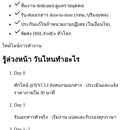
ทีมงาน dedicated ดูแลรายบุคคล
รับ-ส่งเอกสาร door-to-door (กทม./ปริมณฑล)
ประกันแก้ไขถ้าหน่วยงานปฏิเสธ (ในเงื่อนไข)
จัดส่ง DHL/FedEx ทั่วโลก
ไทม์ไลน์การทำงาน
รู้ล่วงหน้า
วันไหนทำอะไร
Day 0
ทักไลน์ @NYCLI ส่งสแกนเอกสาร · ประเมินและแจ้ง
ราคาภายใน 30 นาที
Day 1
รับเอกสารตัวจริง · เริ่มงาน แปลและรับรองทุกภาษา
Day 1–2