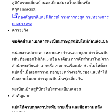
สูติบัตร
ทะเบียนบ้าน
ทะเบียนสมรส
ใบเปลี่ยนชื่อ
สกุล
Transcript
กองสัญชาติและนิติกรณ์ กรมการกงสุล กระทรวงการ
ต่างประเทศ
ควรระวัง
ขอคัดสำเนาเอกสารทะเบียนราษฎรฉบับใหม่ก่อนส่งแปล
หน่วยงานปลายทางหลายแห่งกำหนดอายุเอกสารต้นฉบับ
เช่น ต้องออกไม่เกิน 3 หรือ 6 เดือน การคัดสำเนาใหม่จาก
สำนักทะเบียนอำเภอหรือเขตก่อนเริ่มแปล ช่วยไม่ให้ต้อง
แปลซ้ำเมื่อเอกสารหมดอายุระหว่างรอรับรอง และทำให้
ตัวสะกดในเอกสารทุกฉบับเป็นชุดเดียวกัน
ทะเบียนบ้าน
สูติบัตร
ใบโสด
ทะเบียนสมรส
สำคัญมาก
แปลให้ครบทุกตราประทับ ลายเซ็น และข้อความหลัง