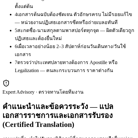
ตั้งแต่ต้น
4
เอกสารต้นฉบับต้องชัดเจน ตัวอักษรครบ ไม่มีรอยแก้ไข
— หน่วยงานปฏิเสธเอกสารซีดหรือถ่ายเบลอทันที
5
สะกดชื่อ-นามสกุลตามพาสปอร์ตทุกจุด — ผิดตัวเดียวถูก
ปฏิเสธและต้องยื่นใหม่
6
เผื่อเวลาอย่างน้อย 2–3 สัปดาห์ก่อนวันเดินทาง/วันใช้
เอกสาร
7
ตรวจว่าประเทศปลายทางต้องการ Apostille หรือ
Legalization — คนละกระบวนการ ราคาต่างกัน
Expert Advisory · ตรวจทานโดยทีมงาน
คำแนะนำและข้อควรระวัง — แปล
เอกสารราชการและเอกสารรับรอง
(Certified Translation)