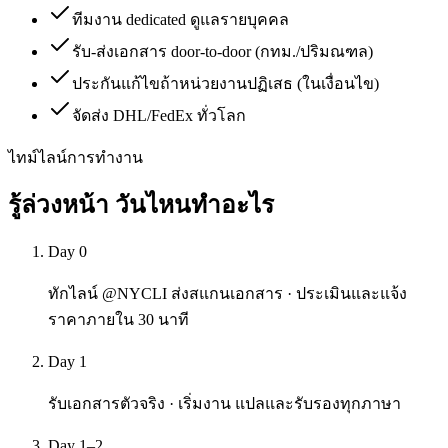
ทีมงาน dedicated ดูแลรายบุคคล
รับ-ส่งเอกสาร door-to-door (กทม./ปริมณฑล)
ประกันแก้ไขถ้าหน่วยงานปฏิเสธ (ในเงื่อนไข)
จัดส่ง DHL/FedEx ทั่วโลก
ไทม์ไลน์การทำงาน
รู้ล่วงหน้า
วันไหนทำอะไร
Day 0
ทักไลน์ @NYCLI ส่งสแกนเอกสาร · ประเมินและแจ้ง
ราคาภายใน 30 นาที
Day 1
รับเอกสารตัวจริง · เริ่มงาน แปลและรับรองทุกภาษา
Day 1–2