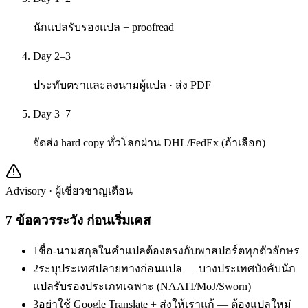
นักแปลรับรองแปล + proofread
Day 2–3
ประทับตราและลงนามผู้แปล · ส่ง PDF
Day 3–7
จัดส่ง hard copy ทั่วโลกผ่าน DHL/FedEx (ถ้าเลือก)
Advisory · ผู้เชี่ยวชาญเตือน
7
ข้อควรระวัง ก่อนเริ่มเคส
1
ชื่อ-นามสกุลในคำแปลต้องตรงกับพาสปอร์ตทุกตัวอักษร
2
ระบุประเทศปลายทางก่อนแปล — บางประเทศบังคับนัก
แปลรับรองประเภทเฉพาะ (NAATI/MoJ/Sworn)
3
อย่าใช้ Google Translate + ส่งให้เราแก้ — ต้องแปลใหม่