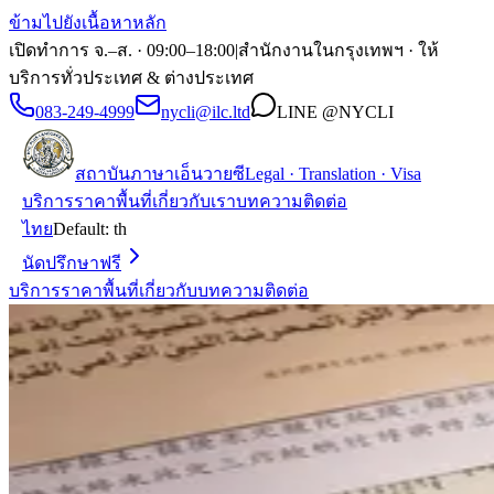
ข้ามไปยังเนื้อหาหลัก
เปิดทำการ จ.–ส. · 09:00–18:00
|
สำนักงานในกรุงเทพฯ · ให้
บริการทั่วประเทศ & ต่างประเทศ
083-249-4999
nycli@ilc.ltd
LINE
@NYCLI
สถาบันภาษาเอ็นวายซี
Legal · Translation · Visa
บริการ
ราคา
พื้นที่
เกี่ยวกับเรา
บทความ
ติดต่อ
ไทย
Default:
th
นัดปรึกษาฟรี
บริการ
ราคา
พื้นที่
เกี่ยวกับ
บทความ
ติดต่อ