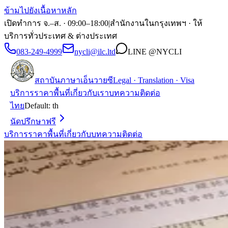
ข้ามไปยังเนื้อหาหลัก
เปิดทำการ จ.–ส. · 09:00–18:00
|
สำนักงานในกรุงเทพฯ · ให้
บริการทั่วประเทศ & ต่างประเทศ
083-249-4999
nycli@ilc.ltd
LINE
@NYCLI
สถาบันภาษาเอ็นวายซี
Legal · Translation · Visa
บริการ
ราคา
พื้นที่
เกี่ยวกับเรา
บทความ
ติดต่อ
ไทย
Default:
th
นัดปรึกษาฟรี
บริการ
ราคา
พื้นที่
เกี่ยวกับ
บทความ
ติดต่อ