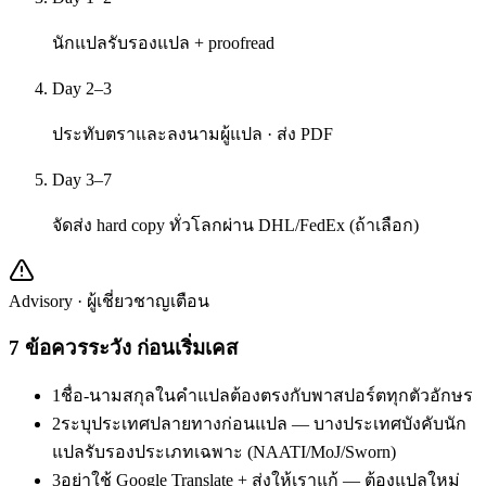
นักแปลรับรองแปล + proofread
Day 2–3
ประทับตราและลงนามผู้แปล · ส่ง PDF
Day 3–7
จัดส่ง hard copy ทั่วโลกผ่าน DHL/FedEx (ถ้าเลือก)
Advisory · ผู้เชี่ยวชาญเตือน
7
ข้อควรระวัง ก่อนเริ่มเคส
1
ชื่อ-นามสกุลในคำแปลต้องตรงกับพาสปอร์ตทุกตัวอักษร
2
ระบุประเทศปลายทางก่อนแปล — บางประเทศบังคับนัก
แปลรับรองประเภทเฉพาะ (NAATI/MoJ/Sworn)
3
อย่าใช้ Google Translate + ส่งให้เราแก้ — ต้องแปลใหม่