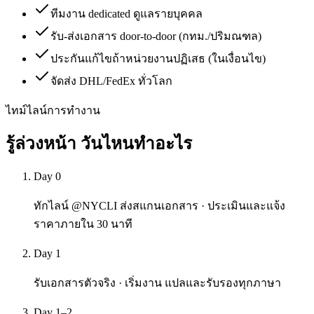
ทีมงาน dedicated ดูแลรายบุคคล
รับ-ส่งเอกสาร door-to-door (กทม./ปริมณฑล)
ประกันแก้ไขถ้าหน่วยงานปฏิเสธ (ในเงื่อนไข)
จัดส่ง DHL/FedEx ทั่วโลก
ไทม์ไลน์การทำงาน
รู้ล่วงหน้า
วันไหนทำอะไร
Day 0
ทักไลน์ @NYCLI ส่งสแกนเอกสาร · ประเมินและแจ้ง
ราคาภายใน 30 นาที
Day 1
รับเอกสารตัวจริง · เริ่มงาน แปลและรับรองทุกภาษา
Day 1–2