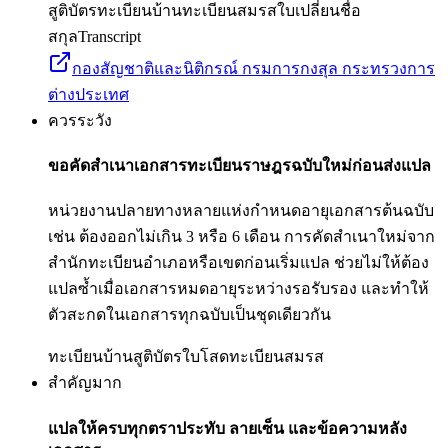
สูติบัตร
ทะเบียนบ้าน
ทะเบียนสมรส
ใบเปลี่ยนชื่อ
สกุล
Transcript
กองสัญชาติและนิติกรณ์ กรมการกงสุล กระทรวงการ
ต่างประเทศ
ควรระวัง
ขอคัดสำเนาเอกสารทะเบียนราษฎรฉบับใหม่ก่อนส่งแปล
หน่วยงานปลายทางหลายแห่งกำหนดอายุเอกสารต้นฉบับ
เช่น ต้องออกไม่เกิน 3 หรือ 6 เดือน การคัดสำเนาใหม่จาก
สำนักทะเบียนอำเภอหรือเขตก่อนเริ่มแปล ช่วยไม่ให้ต้อง
แปลซ้ำเมื่อเอกสารหมดอายุระหว่างรอรับรอง และทำให้
ตัวสะกดในเอกสารทุกฉบับเป็นชุดเดียวกัน
ทะเบียนบ้าน
สูติบัตร
ใบโสด
ทะเบียนสมรส
สำคัญมาก
แปลให้ครบทุกตราประทับ ลายเซ็น และข้อความหลัง