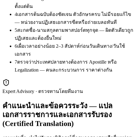
ตั้งแต่ต้น
4
เอกสารต้นฉบับต้องชัดเจน ตัวอักษรครบ ไม่มีรอยแก้ไข
— หน่วยงานปฏิเสธเอกสารซีดหรือถ่ายเบลอทันที
5
สะกดชื่อ-นามสกุลตามพาสปอร์ตทุกจุด — ผิดตัวเดียวถูก
ปฏิเสธและต้องยื่นใหม่
6
เผื่อเวลาอย่างน้อย 2–3 สัปดาห์ก่อนวันเดินทาง/วันใช้
เอกสาร
7
ตรวจว่าประเทศปลายทางต้องการ Apostille หรือ
Legalization — คนละกระบวนการ ราคาต่างกัน
Expert Advisory · ตรวจทานโดยทีมงาน
คำแนะนำและข้อควรระวัง — แปล
เอกสารราชการและเอกสารรับรอง
(Certified Translation)