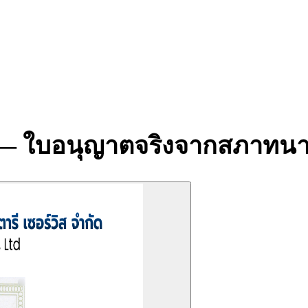
าน — ใบอนุญาตจริงจากสภาท