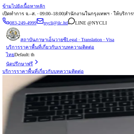
ข้ามไปยังเนื้อหาหลัก
เปิดทำการ จ.–ส. · 09:00–18:00
|
สำนักงานในกรุงเทพฯ · ให้บริการ
083-249-4999
nycli@ilc.ltd
LINE
@NYCLI
สถาบันภาษาเอ็นวายซี
Legal · Translation · Visa
บริการ
ราคา
พื้นที่
เกี่ยวกับเรา
บทความ
ติดต่อ
ไทย
Default:
th
นัดปรึกษาฟรี
บริการ
ราคา
พื้นที่
เกี่ยวกับ
บทความ
ติดต่อ