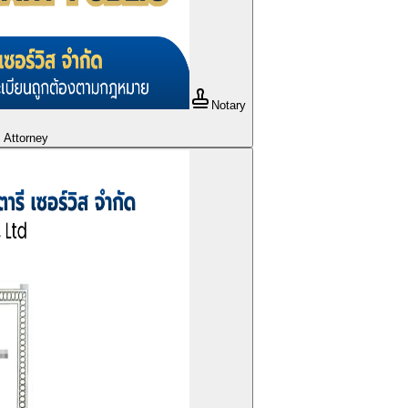
Notary
s Attorney