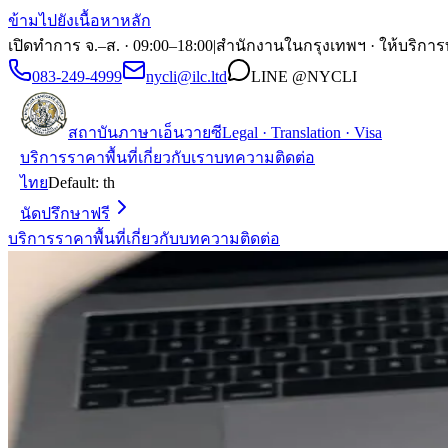
ข้ามไปยังเนื้อหาหลัก
เปิดทำการ จ.–ส. · 09:00–18:00
|
สำนักงานในกรุงเทพฯ · ให้บริการ
083-249-4999
nycli@ilc.ltd
LINE
@NYCLI
สถาบันภาษาเอ็นวายซี
Legal · Translation · Visa
บริการ
ราคา
พื้นที่
เกี่ยวกับเรา
บทความ
ติดต่อ
ไทย
Default:
th
นัดปรึกษาฟรี
บริการ
ราคา
พื้นที่
เกี่ยวกับ
บทความ
ติดต่อ