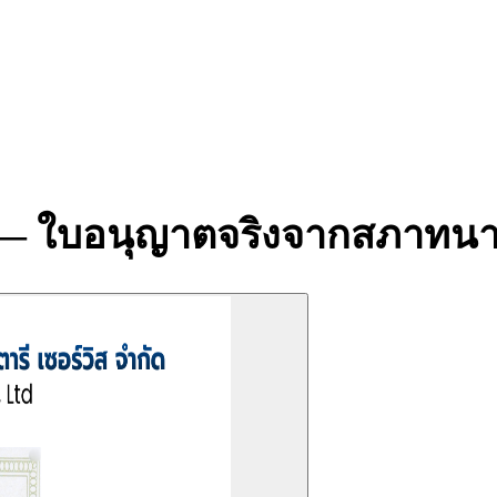
าน — ใบอนุญาตจริงจากสภาท