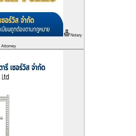
Notary
s Attorney