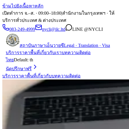
ข้ามไปยังเนื้อหาหลัก
เปิดทำการ จ.–ส. · 09:00–18:00
|
สำนักงานในกรุงเทพฯ · ให้
บริการทั่วประเทศ & ต่างประเทศ
083-249-4999
nycli@ilc.ltd
LINE
@NYCLI
สถาบันภาษาเอ็นวายซี
Legal · Translation · Visa
บริการ
ราคา
พื้นที่
เกี่ยวกับเรา
บทความ
ติดต่อ
ไทย
Default:
th
นัดปรึกษาฟรี
บริการ
ราคา
พื้นที่
เกี่ยวกับ
บทความ
ติดต่อ