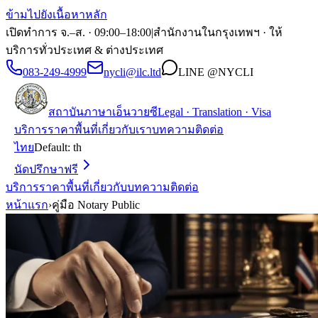
ข้ามไปยังเนื้อหาหลัก
เปิดทำการ จ.–ส. · 09:00–18:00
|
สำนักงานในกรุงเทพฯ · ให้
บริการทั่วประเทศ & ต่างประเทศ
083-249-4999
nycli@ilc.ltd
LINE
@NYCLI
สถาบันภาษาเอ็นวายซี
Legal · Translation · Visa
บริการ
ราคา
พื้นที่
เกี่ยวกับเรา
บทความ
ติดต่อ
ไทย
Default:
th
นัดปรึกษาฟรี
บริการ
ราคา
พื้นที่
เกี่ยวกับ
บทความ
ติดต่อ
หน้าแรก
›
คู่มือ Notary Public