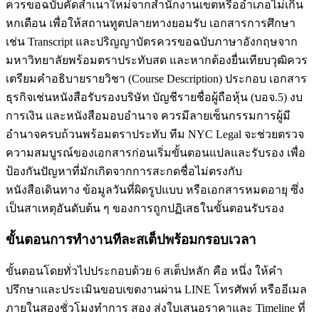
ควรขอฉบับคัดสำเนาใหม่จากสำนักงานเขตหรืออำเภอไม่เกิน
หกเดือน เพื่อให้สถานทูตปลายทางยอมรับ เอกสารการศึกษา
เช่น Transcript และปริญญาบัตรควรขอฉบับภาษาอังกฤษจาก
มหาวิทยาลัยพร้อมตราประทับสด และหากต้องยื่นเทียบวุฒิควร
เตรียมคำอธิบายรายวิชา (Course Description) ประกอบ เอกสาร
ธุรกิจเช่นหนังสือรับรองบริษัท บัญชีรายชื่อผู้ถือหุ้น (บอจ.5) งบ
การเงิน และหนังสือมอบอำนาจ ควรมีลายเซ็นกรรมการผู้มี
อำนาจครบถ้วนพร้อมตราประทับ ทีม NYC Legal จะช่วยตรวจ
ความสมบูรณ์ของเอกสารก่อนเริ่มขั้นตอนแปลและรับรอง เพื่อ
ป้องกันปัญหาที่มักเกิดจากการสะกดชื่อไม่ตรงกับ
หนังสือเดินทาง ข้อมูลวันที่ผิดรูปแบบ หรือเอกสารหมดอายุ ซึ่ง
เป็นสาเหตุอันดับต้น ๆ ของการถูกปฏิเสธในขั้นตอนรับรอง
ขั้นตอนการทำงานทีละสเต็ปพร้อมกรอบเวลา
ขั้นตอนโดยทั่วไปประกอบด้วย 6 สเต็ปหลัก คือ หนึ่ง ให้คำ
ปรึกษาและประเมินขอบเขตงานผ่าน LINE โทรศัพท์ หรืออีเมล
ภายในสองชั่วโมงทำการ สอง ส่งใบเสนอราคาและ Timeline ที่