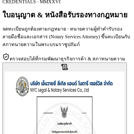
CREDENTIALS · MMXXVI
ใบอนุญาต & หนังสือรับรองทาง
กฎหมาย
จดทะเบียนถูกต้องตามกฎหมาย · ทนายความผู้ทำคำรับรอง
ลายมือชื่อและเอกสาร (Notary Services Attorney) ขึ้นทะเบียนกับ
สภาทนายความในพระบรมราชูปถัมภ์
ตรวจสอบได้ที่กรมพัฒนาธุรกิจการค้า & สภาทนายความ