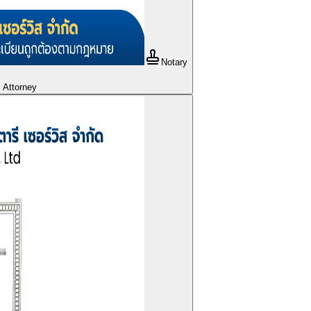
Notary
s Attorney