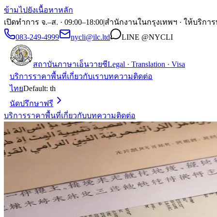
ข้ามไปยังเนื้อหาหลัก
เปิดทำการ จ.–ส. · 09:00–18:00
|
สำนักงานในกรุงเทพฯ · ให้บริการ
083-249-4999
nycli@ilc.ltd
LINE
@NYCLI
สถาบันภาษาเอ็นวายซี
Legal · Translation · Visa
บริการ
ราคา
พื้นที่
เกี่ยวกับเรา
บทความ
ติดต่อ
ไทย
Default:
th
นัดปรึกษาฟรี
บริการ
ราคา
พื้นที่
เกี่ยวกับ
บทความ
ติดต่อ