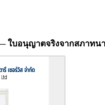
าน — ใบอนุญาตจริงจากสภาท